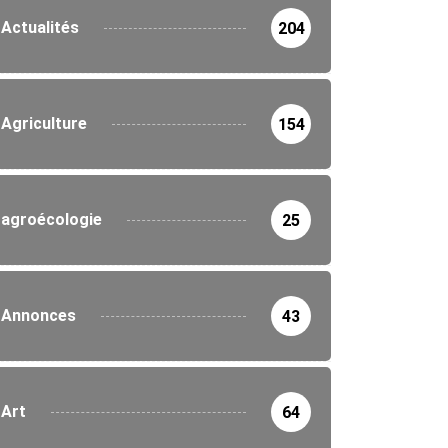
Actualités
204
Agriculture
154
agroécologie
25
Annonces
43
Art
64