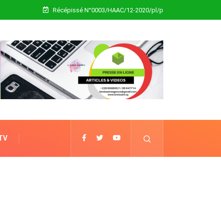
Récépissé N°0003/HAAC/12-2020/pl/p
 TV