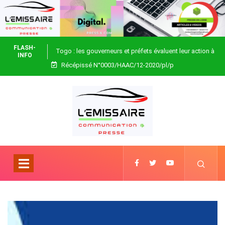
FLASH-
Togo : les gouverneurs et préfets évaluent leur action à
INFO
Récépissé N°0003/HAAC/12-2020/pl/p
Blitta