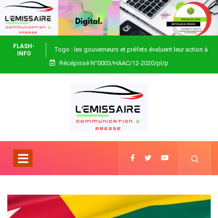
FLASH-
Togo : les gouverneurs et préfets évaluent leur action à
INFO
Récépissé N°0003/HAAC/12-2020/pl/p
Blitta