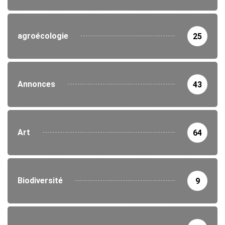
agroécologie
25
Annonces
43
Art
64
Biodiversité
9