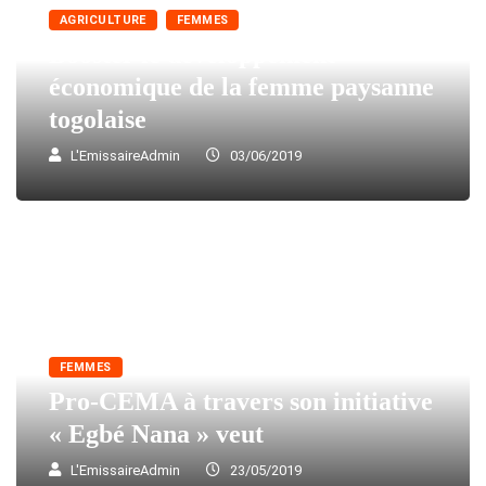
AGRICULTURE
FEMMES
Booster le développement
économique de la femme paysanne
togolaise
L'EmissaireAdmin
03/06/2019
FEMMES
Pro-CEMA à travers son initiative
« Egbé Nana » veut
L'EmissaireAdmin
23/05/2019