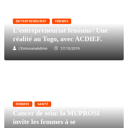
ENTREPRENEURIAT
FEMMES
L’entrepreneuriat féminin// Une
réalité au Togo, avec ACDIEF.
L'EmissaireAdmin
27/10/2019
FEMMES
SANTÉ
Cancer de sein: la MUPROSI
invite les femmes à se