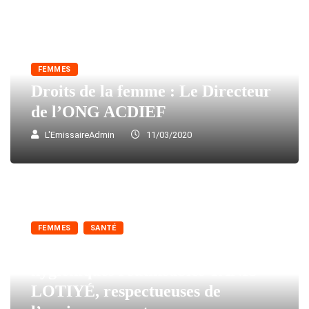
FEMMES
Droits de la femme : Le Directeur
de l’ONG ACDIEF
L'EmissaireAdmin
11/03/2020
FEMMES
SANTÉ
Togo / Spéciales serviettes
hygiéniques réutilisables YANIS-
LOTIYÉ, respectueuses de