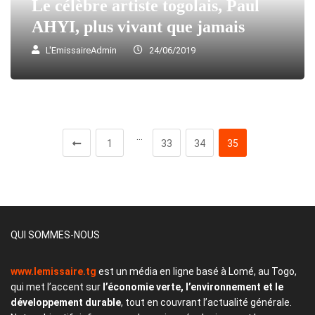
Le célèbre artiste togolais, Paul
AHYI, plus vivant que jamais
L'EmissaireAdmin
24/06/2019
…
1
33
34
35
QUI SOMMES-NOUS
www.lemissaire.tg
est un média en ligne basé à Lomé, au Togo,
qui met l’accent sur
l’économie verte, l’environnement et le
développement durable
, tout en couvrant l’actualité générale.