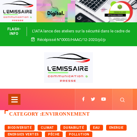
FLASH-
L’IATA lance des ateliers sur la sécurité dans le cadre de
INFO
Récépissé N°0003/HAAC/12-2020/pl/p
Focus Africa
CATEGORY :ENVIRONNEMENT
BIODIVERSITÉ
CLIMAT
DURABILITÉ
EAU
ENERGIE
ENERGIES VERTES
PÊCHE
POLLUTION