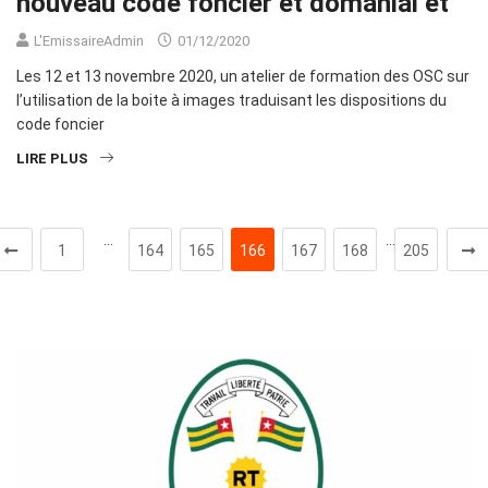
nouveau code foncier et domanial et
L'EmissaireAdmin
01/12/2020
Les 12 et 13 novembre 2020, un atelier de formation des OSC sur
l’utilisation de la boite à images traduisant les dispositions du
code foncier
LIRE PLUS
…
…
1
164
165
166
167
168
205