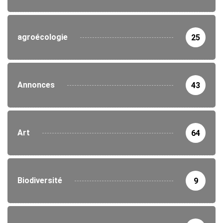
agroécologie
25
Annonces
43
Art
64
Biodiversité
9