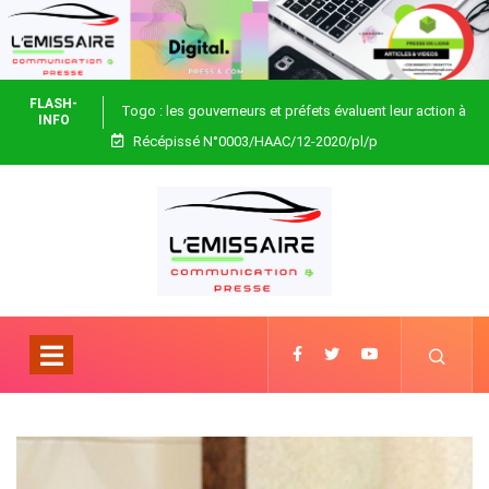
FLASH-
Togo : les gouverneurs et préfets évaluent leur action à
INFO
Récépissé N°0003/HAAC/12-2020/pl/p
Blitta