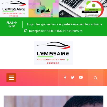
FLASH-
Togo : les gouverneurs et préfets évaluent leur action à
INFO
Récépissé N°0003/HAAC/12-2020/pl/p
Blitta