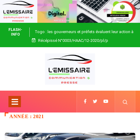
FLASH-
Togo : les gouverneurs et préfets évaluent leur action à
INFO
Récépissé N°0003/HAAC/12-2020/pl/p
Blitta
ANNÉE :
2021