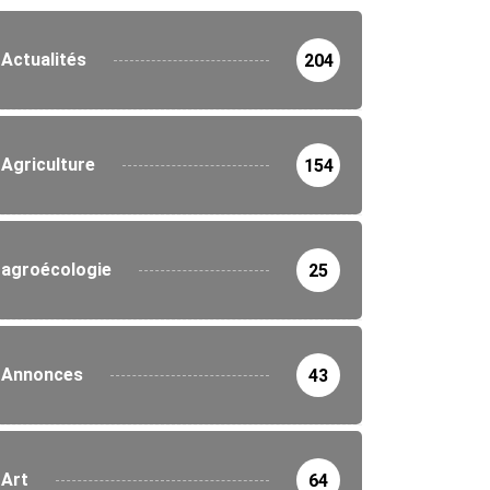
Actualités
204
Agriculture
154
agroécologie
25
Annonces
43
Art
64