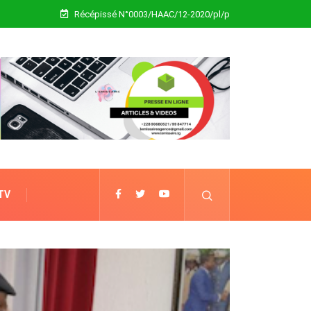
Récépissé N°0003/HAAC/12-2020/pl/p
 TV