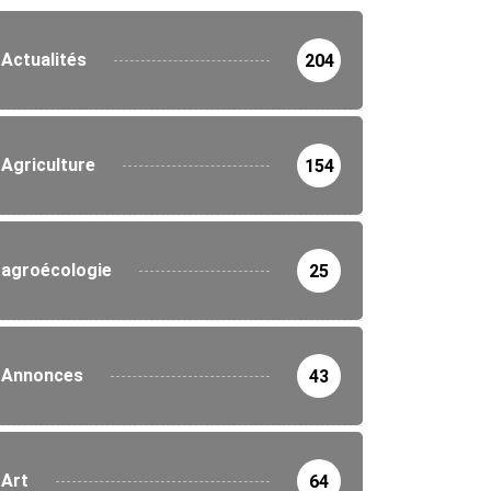
Actualités
204
Agriculture
154
agroécologie
25
Annonces
43
Art
64