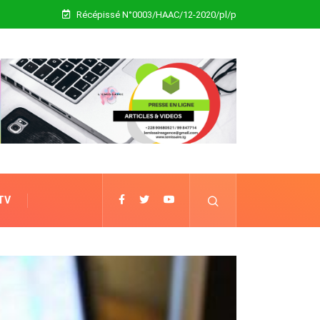
Récépissé N°0003/HAAC/12-2020/pl/p
 TV