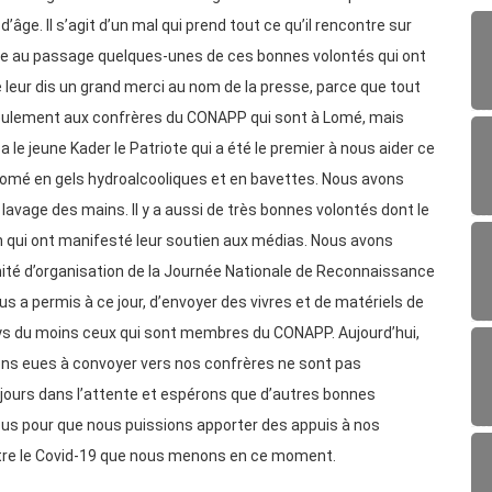
 d’âge. Il s’agit d’un mal qui prend tout ce qu’il rencontre sur
lue au passage quelques-unes de ces bonnes volontés qui ont
leur dis un grand merci au nom de la presse, parce que tout
seulement aux confrères du CONAPP qui sont à Lomé, mais
y a le jeune Kader le Patriote qui a été le premier à nous aider ce
 Lomé en gels hydroalcooliques et en bavettes. Nous avons
avage des mains. Il y a aussi de très bonnes volontés dont le
kn qui ont manifesté leur soutien aux médias. Nous avons
é d’organisation de la Journée Nationale de Reconnaissance
us a permis à ce jour, d’envoyer des vivres et de matériels de
ays du moins ceux qui sont membres du CONAPP. Aujourd’hui,
ns eues à convoyer vers nos confrères ne sont pas
jours dans l’attente et espérons que d’autres bonnes
ous pour que nous puissions apporter des appuis à nos
contre le Covid-19 que nous menons en ce moment.