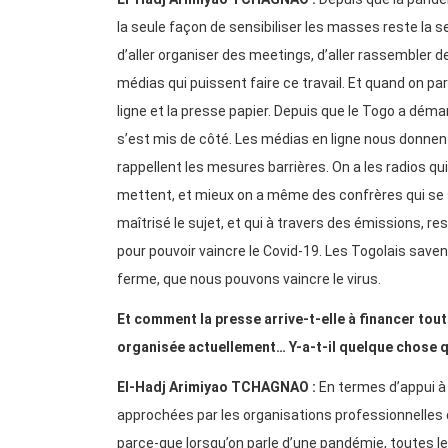
la seule façon de sensibiliser les masses reste la sen
d’aller organiser des meetings, d’aller rassembler des
médias qui puissent faire ce travail. Et quand on parl
ligne et la presse papier. Depuis que le Togo a dém
s’est mis de côté. Les médias en ligne nous donnent 
rappellent les mesures barrières. On a les radios qui
mettent, et mieux on a même des confrères qui se so
maîtrisé le sujet, et qui à travers des émissions, 
pour pouvoir vaincre le Covid-19. Les Togolais sav
ferme, que nous pouvons vaincre le virus.
Et comment la presse arrive-t-elle à financer tout 
organisée actuellement… Y-a-t-il quelque chose qu
El-Hadj Arimiyao TCHAGNAO :
En termes d’appui à
approchées par les organisations professionnelles d
parce-que lorsqu’on parle d’une pandémie, toutes les