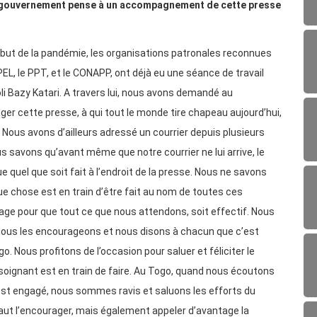
le gouvernement pense à un accompagnement de cette presse
ébut de la pandémie, les organisations patronales reconnues
, le PPT, et le CONAPP, ont déjà eu une séance de travail
li Bazy Katari. A travers lui, nous avons demandé au
r cette presse, à qui tout le monde tire chapeau aujourd’hui,
. Nous avons d’ailleurs adressé un courrier depuis plusieurs
s savons qu’avant même que notre courrier ne lui arrive, le
 quel que soit fait à l’endroit de la presse. Nous ne savons
ue chose est en train d’être fait au nom de toutes ces
tage pour que tout ce que nous attendons, soit effectif. Nous
, nous les encourageons et nous disons à chacun que c’est
. Nous profitons de l’occasion pour saluer et féliciter le
 soignant est en train de faire. Au Togo, quand nous écoutons
i est engagé, nous sommes ravis et saluons les efforts du
aut l’encourager, mais également appeler d’avantage la