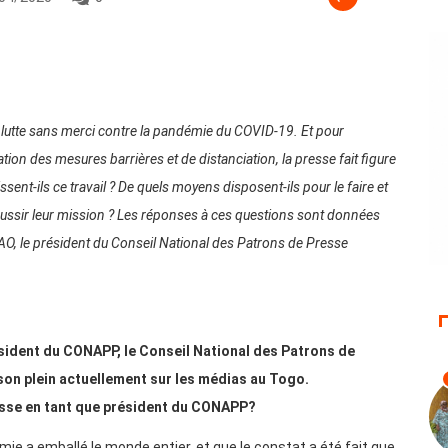
 lutte sans merci contre la pandémie du COVID-19. Et pour
ation des mesures barrières et de distanciation, la presse fait figure
ent-ils ce travail ? De quels moyens disposent-ils pour le faire et
r réussir leur mission ? Les réponses à ces questions sont données
AO, le président du Conseil National des Patrons de Presse
ident du CONAPP, le Conseil National des Patrons de
 son plein actuellement sur les médias au Togo.
esse en tant que président du CONAPP?
ie a emballé le monde entier, et que le constat a été fait que