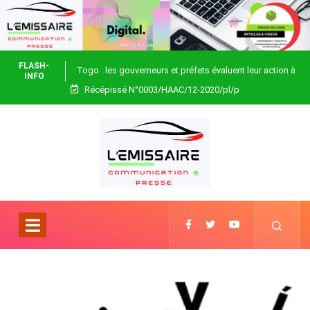
FLASH-
Togo : les gouverneurs et préfets évaluent leur action à
INFO
Récépissé N°0003/HAAC/12-2020/pl/p
Blitta