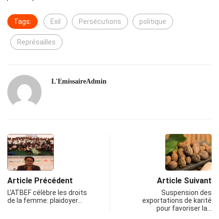
Tags:
Exil
Persécutions
politique
Représailles
L'EmissaireAdmin
Article Précédent
Article Suivant
L’ATBEF célèbre les droits
Suspension des
de la femme: plaidoyer…
exportations de karité
pour favoriser la…