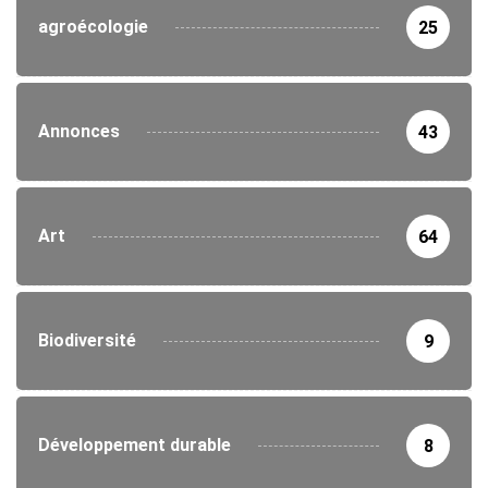
agroécologie
25
Annonces
43
Art
64
Biodiversité
9
Développement durable
8