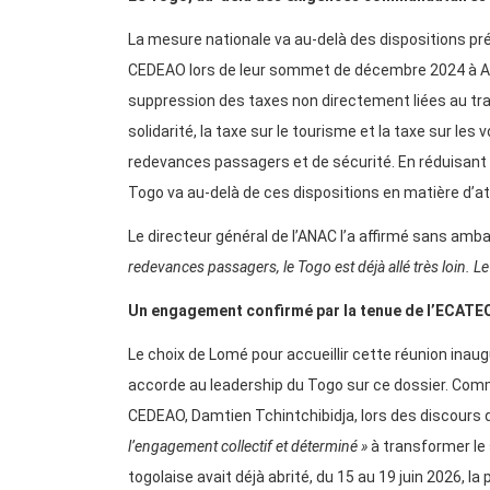
La mesure nationale va au-delà des dispositions prév
CEDEAO lors de leur sommet de décembre 2024 à Abuja
suppression des taxes non directement liées au tran
solidarité, la taxe sur le tourisme et la taxe sur le
redevances passagers et de sécurité. En réduisant d
Togo va au-delà de ces dispositions en matière d’at
Le directeur général de l’ANAC l’a affirmé sans amb
redevances passagers, le Togo est déjà allé très loin. L
Un engagement confirmé par la tenue de l’ECAT
Le choix de Lomé pour accueillir cette réunion inau
accorde au leadership du Togo sur ce dossier. Comme
CEDEAO, Damtien Tchintchibidja, lors des discours d
l’engagement collectif et déterminé »
à transformer le 
togolaise avait déjà abrité, du 15 au 19 juin 2026, l