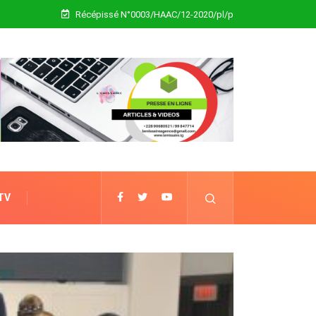
Récépissé N°0003/HAAC/12-2020/pl/p
 TV