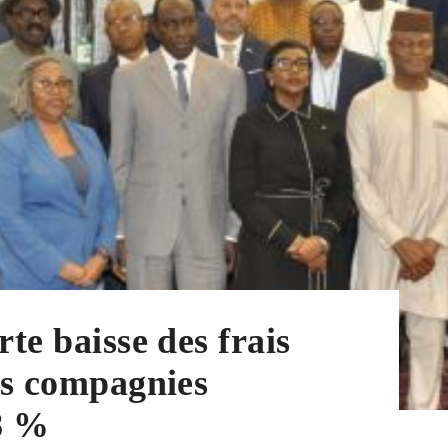
rte baisse des frais
les compagnies
8 %