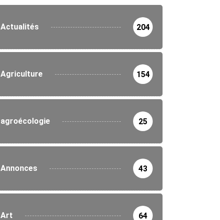
Actualités
204
Agriculture
154
agroécologie
25
Annonces
43
Art
64