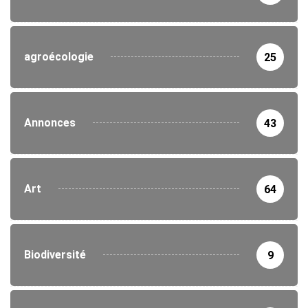
agroécologie
25
Annonces
43
Art
64
Biodiversité
9