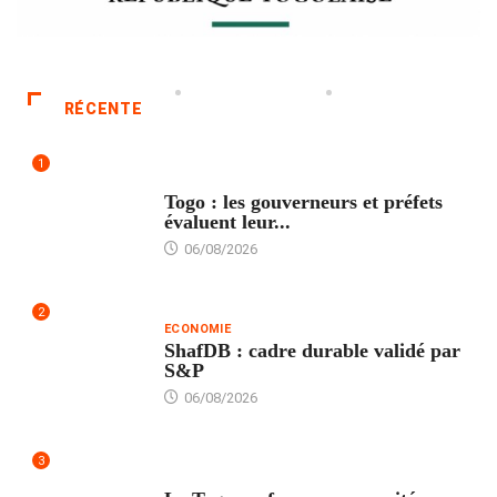
RÉCENTE
1
POLITIQUE
Togo : les gouverneurs et préfets
évaluent leur...
06/08/2026
2
ECONOMIE
ShafDB : cadre durable validé par
S&P
06/08/2026
3
TECH