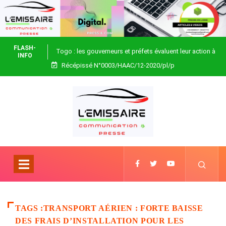
FLASH-
Togo : les gouverneurs et préfets évaluent leur action à
INFO
Récépissé N°0003/HAAC/12-2020/pl/p
Blitta
TAGS :TRANSPORT AÉRIEN : FORTE BAISSE
DES FRAIS D’INSTALLATION POUR LES