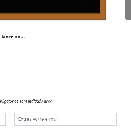
ENV
lance un...
Campag
29/0
ligatoires sont indiqués avec
*