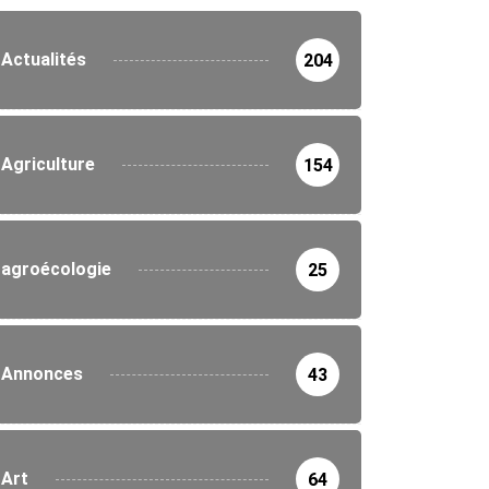
Actualités
204
Agriculture
154
agroécologie
25
Annonces
43
Art
64