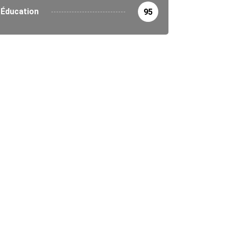
Éducation
95
IRONNEMENT
ne nationale de reboisement au Togo :...
5/2026