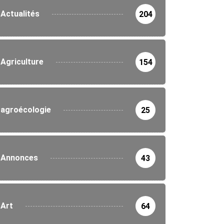
Actualités
204
Agriculture
154
agroécologie
25
Annonces
43
Art
64