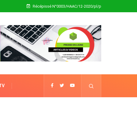
Récépissé N°0003/HAAC/12-2020/pl/p
 TV