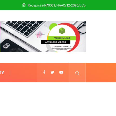
Récépissé N°0003/HAAC/12-2020/pl/p
 TV