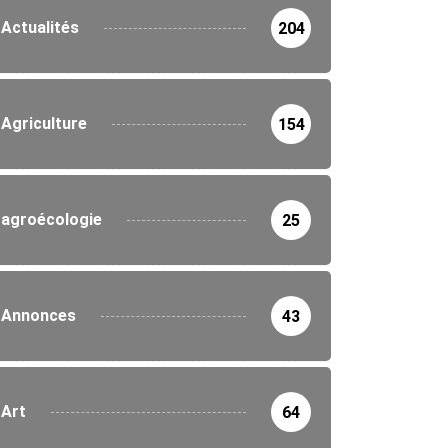
Actualités
204
Agriculture
154
agroécologie
25
Annonces
43
Art
64