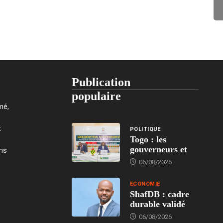
Publication
populaire
mé,
t
POLITIQUE
Togo : les
gouverneurs et
ons
06/08/2026
ECONOMIE
ShafDB : cadre
durable validé
06/08/2026