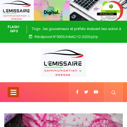
FLASH-
Togo : les gouverneurs et préfets évaluent leur action à
INFO
Récépissé N°0003/HAAC/12-2020/pl/p
Blitta