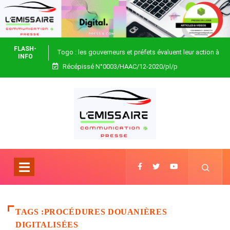
FLASH-
Togo : les gouverneurs et préfets évaluent leur action à
INFO
Récépissé N°0003/HAAC/12-2020/pl/p
Blitta
TAGS :PROCÉDURES DOUANIÈRES
DIGITALISÉES