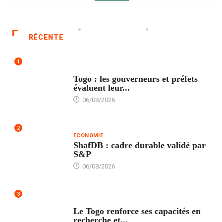
RÉCENTE
1
POLITIQUE
Togo : les gouverneurs et préfets
évaluent leur...
06/08/2026
2
ECONOMIE
ShafDB : cadre durable validé par
S&P
06/08/2026
3
TECH
Le Togo renforce ses capacités en
recherche et...