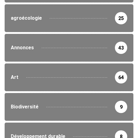
agroécologie
25
Annonces
43
Art
64
Biodiversité
9
Développement durable
8