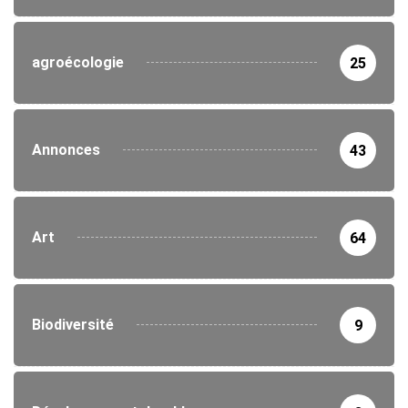
agroécologie
25
Annonces
43
Art
64
Biodiversité
9