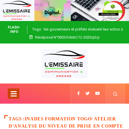
FLASH-
Togo : les gouverneurs et préfets évaluent leur action à
INFO
Récépissé N°0003/HAAC/12-2020/pl/p
Blitta
TAGS :INADES FORMATION TOGO/ ATELIER
D’ANALYSE DU NIVEAU DE PRISE EN COMPTE