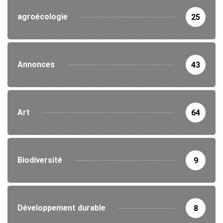
agroécologie
25
Annonces
43
Art
64
Biodiversité
9
Développement durable
8