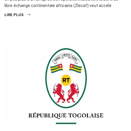
libre-échange continentale africaine (Zlecaf) veut accélé
LIRE PLUS