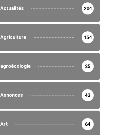
Actualités
204
Agriculture
154
agroécologie
25
Annonces
43
Art
64