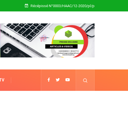
Récépissé N°0003/HAAC/12-2020/pl/p
 TV