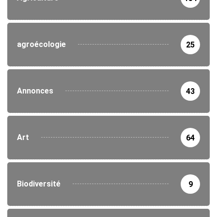
agroécologie
25
Annonces
43
Art
64
Biodiversité
9