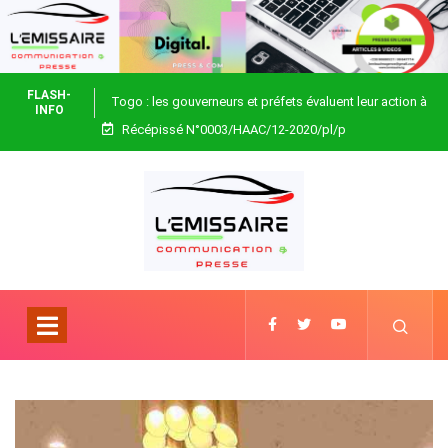
FLASH-
Togo : les gouverneurs et préfets évaluent leur action à
INFO
Récépissé N°0003/HAAC/12-2020/pl/p
Blitta