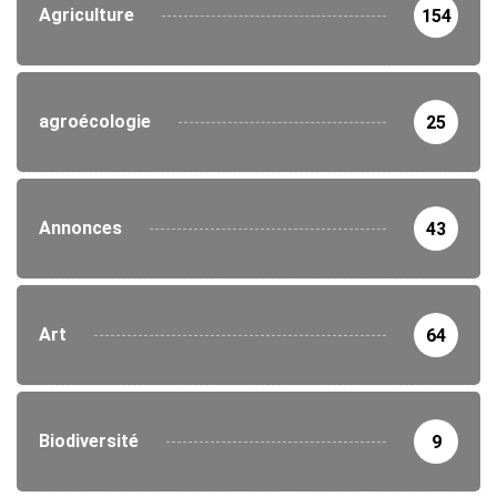
Agriculture
154
agroécologie
25
Annonces
43
Art
64
Biodiversité
9