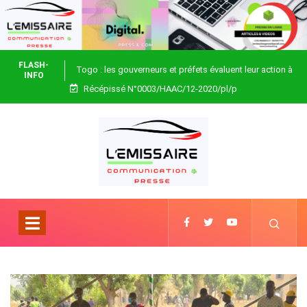
FLASH-
Togo : les gouverneurs et préfets évaluent leur action à
INFO
Récépissé N°0003/HAAC/12-2020/pl/p
Blitta