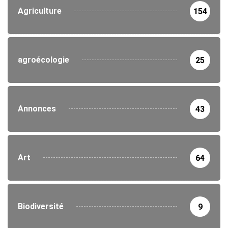
Agriculture
154
agroécologie
25
Annonces
43
Art
64
Biodiversité
9