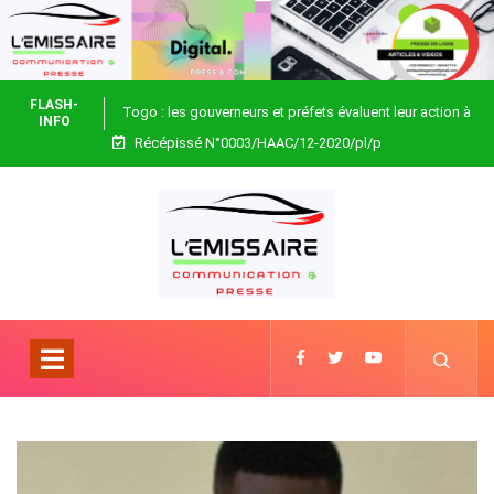
FLASH-
Togo : les gouverneurs et préfets évaluent leur action à
INFO
Récépissé N°0003/HAAC/12-2020/pl/p
Blitta