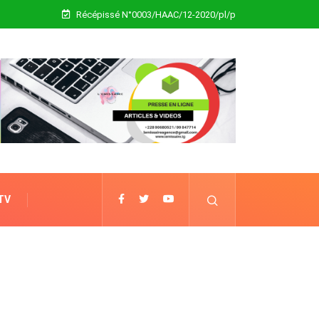
Récépissé N°0003/HAAC/12-2020/pl/p
 TV