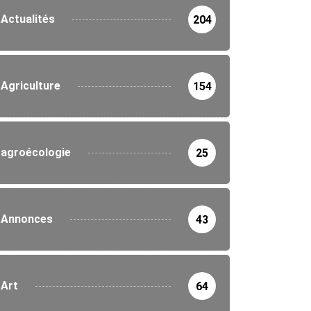
Actualités
204
Agriculture
154
agroécologie
25
Annonces
43
Art
64