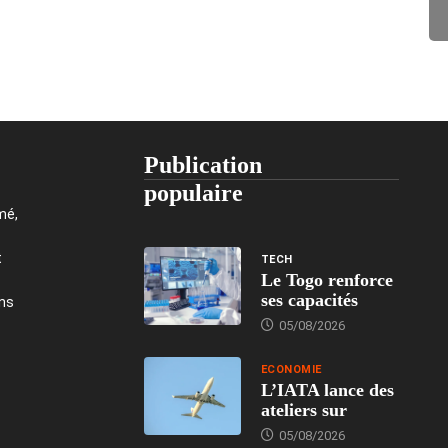
Publication
populaire
mé,
t
TECH
Le Togo renforce
ses capacités
ons
05/08/2026
ECONOMIE
L’IATA lance des
ateliers sur
05/08/2026