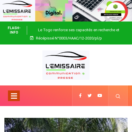
FLASH-
Le Togo renforce ses capacités en recherche et
INFO
Récépissé N°0003/HAAC/12-2020/pl/p
biotechnologie