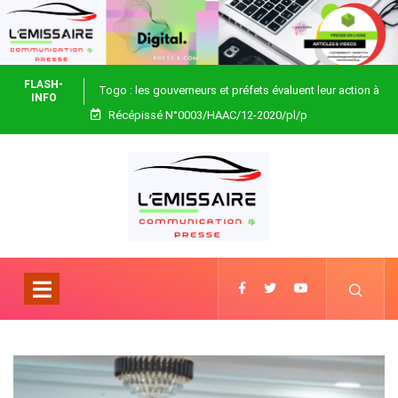
FLASH-
Togo : les gouverneurs et préfets évaluent leur action à
INFO
Récépissé N°0003/HAAC/12-2020/pl/p
Blitta