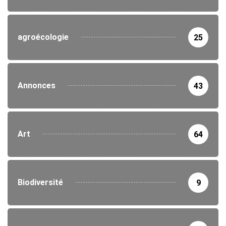
agroécologie
25
Annonces
43
Art
64
Biodiversité
9