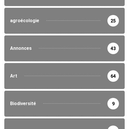
agroécologie
25
Annonces
43
Art
64
Biodiversité
9