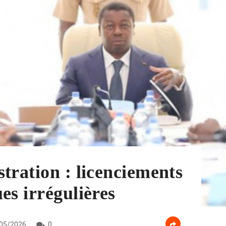
tration : licenciements
es irrégulières
05/2026
0