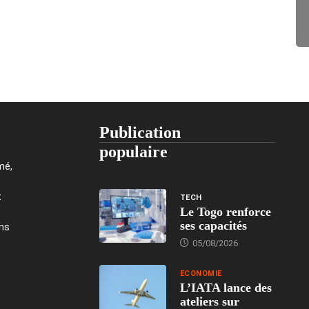
Publication
populaire
mé,
t
TECH
Le Togo renforce
ses capacités
ons
05/08/2026
ECONOMIE
L’IATA lance des
ateliers sur