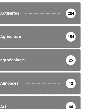
Actualités
204
Agriculture
154
agroécologie
25
Annonces
43
Art
64