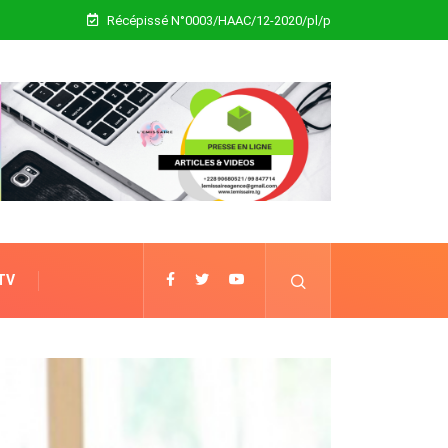
Récépissé N°0003/HAAC/12-2020/pl/p
 TV