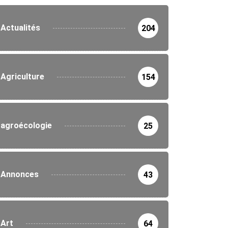
Actualités
204
Agriculture
154
agroécologie
25
Annonces
43
Art
64