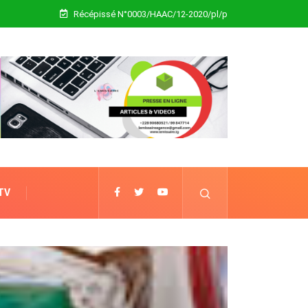
Récépissé N°0003/HAAC/12-2020/pl/p
 TV