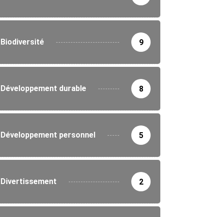
Biodiversité
9
Développement durable
8
IRONNEMENT
ne nationale de reboisement au Togo :...
5/2026
Développement personnel
5
Divertissement
2