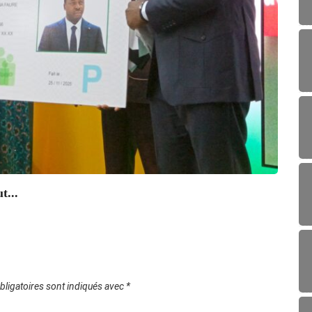
SAN
Amélio
07/0
t...
ligatoires sont indiqués avec
*