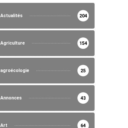
Actualités
204
Agriculture
154
agroécologie
25
Annonces
43
Art
64