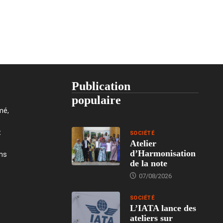
Publication
populaire
mé,
t
SOCIÉTÉ
Atelier
d’Harmonisation
ons
de la note
07/08/2026
SOCIÉTÉ
L’IATA lance des
ateliers sur