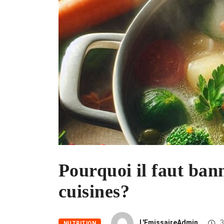
Pourquoi il faut ban
cuisines?
L'EmissaireAdmin
3
NUTRITION