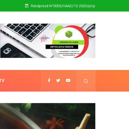
Récépissé N°0003/HAAC/12-2020/pl/p
 TV