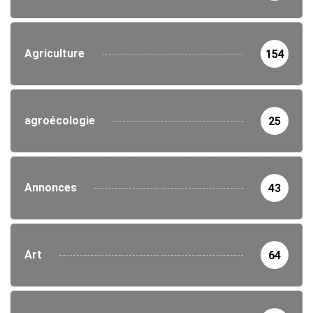
Agriculture
154
agroécologie
25
Annonces
43
Art
64