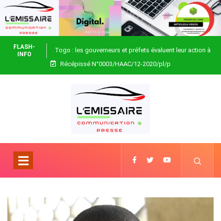
FLASH-
Togo : les gouverneurs et préfets évaluent leur action à
INFO
Récépissé N°0003/HAAC/12-2020/pl/p
Blitta