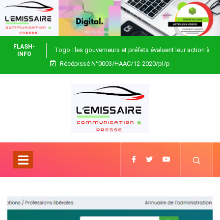
FLASH-
Togo : les gouverneurs et préfets évaluent leur action à
INFO
Récépissé N°0003/HAAC/12-2020/pl/p
Blitta