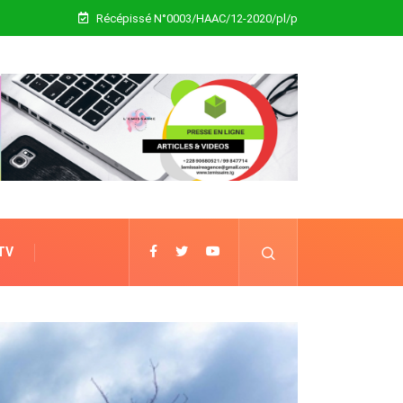
Récépissé N°0003/HAAC/12-2020/pl/p
 TV