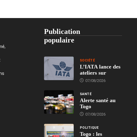
Publication
populaire
mé,
t
SOCIÉTÉ
L’IATA lance des
ateliers sur
ons
07/08/2026
SANTÉ
Alerte santé au
Togo
07/08/2026
POLITIQUE
Togo : les