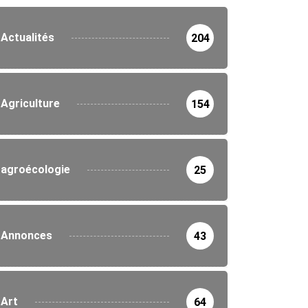
Actualités
204
Agriculture
154
agroécologie
25
Annonces
43
Art
64