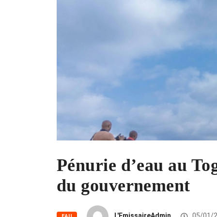
Pénurie d’eau au To
du gouvernement
L'EmissaireAdmin
05/01/
EAU