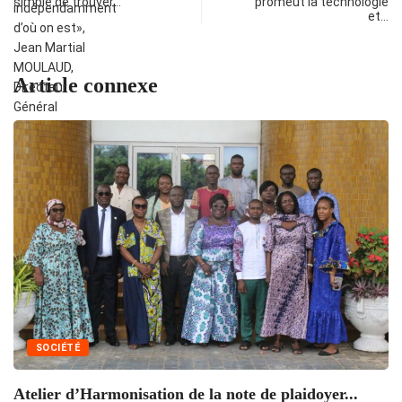
simple de trouver…
promeut la technologie
et…
Article connexe
SOCIÉTÉ
Atelier d’Harmonisation de la note de plaidoyer...
L’