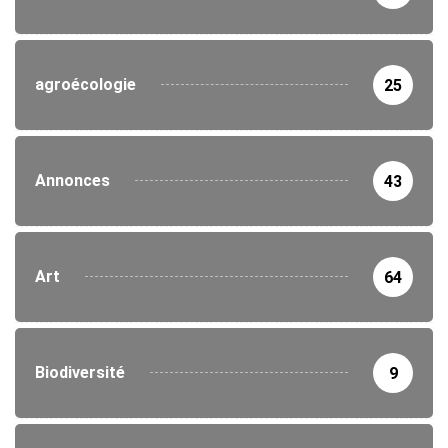
agroécologie
25
Annonces
43
Art
64
Biodiversité
9