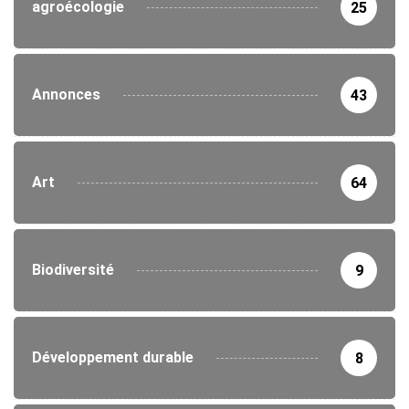
agroécologie
25
Annonces
43
Art
64
Biodiversité
9
Développement durable
8