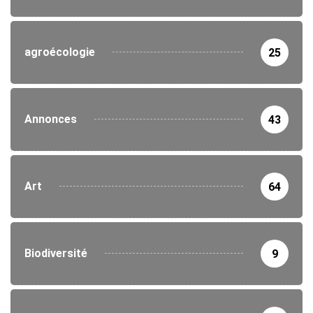
agroécologie
25
Annonces
43
Art
64
Biodiversité
9