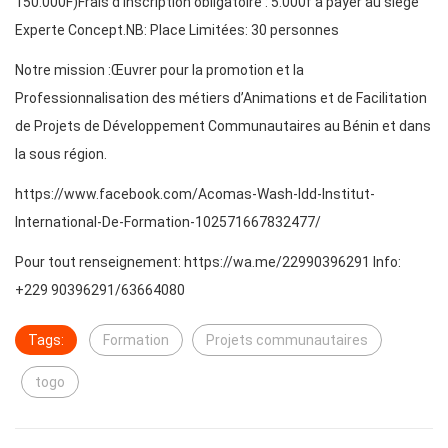
150.000F)Frais d’inscription obligatoire : 5.000f à payer au siège
Experte Concept.NB: Place Limitées: 30 personnes
Notre mission :Œuvrer pour la promotion et la
Professionnalisation des métiers d’Animations et de Facilitation
de Projets de Développement Communautaires au Bénin et dans
la sous région.
https://www.facebook.com/Acomas-Wash-Idd-Institut-
International-De-Formation-102571667832477/
Pour tout renseignement: https://wa.me/22990396291 Info:
+229 90396291/63664080
Tags:
Formation
Projets communautaires
togo