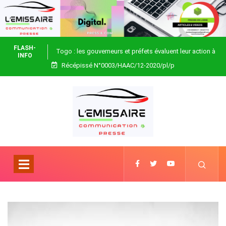
FLASH-
Togo : les gouverneurs et préfets évaluent leur action à
INFO
Récépissé N°0003/HAAC/12-2020/pl/p
Blitta