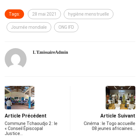
Tags:
28 mai 2021
hygiène menstruelle
Journée mondiale
ONG IFD
L'EmissaireAdmin
Article Précédent
Article Suivant
Commune Tchaoudjo 2 : le
Cinéma : le Togo accueille
« Conseil Épiscopal
08 jeunes africaines…
Justice…