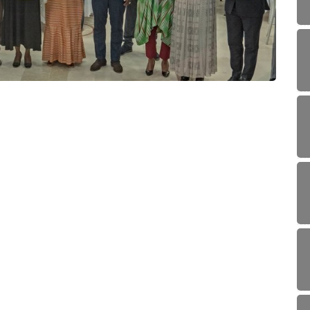
CUL
Sokodé
08/0