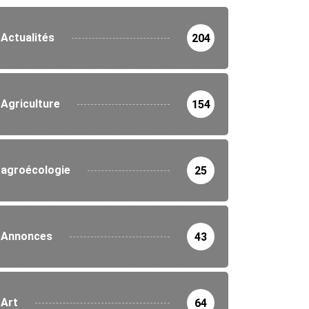
Actualités
204
Agriculture
154
agroécologie
25
Annonces
43
Art
64