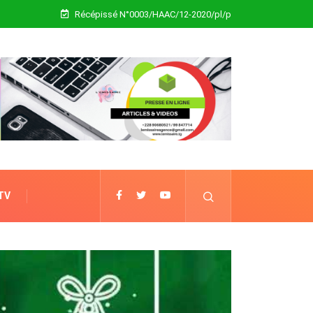
Récépissé N°0003/HAAC/12-2020/pl/p
 TV