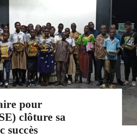
aire pour
E) clôture sa
c succès