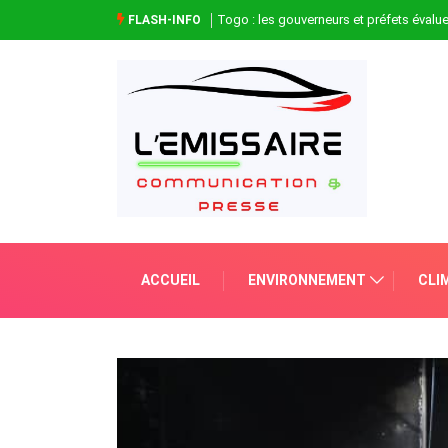
Togo : les gouverneurs et préfets évaluen
FLASH-INFO
ACCUEIL
ENVIRONNEMENT
CLI