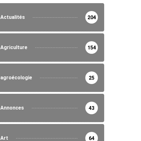
Actualités
204
Agriculture
154
agroécologie
25
Annonces
43
Art
64