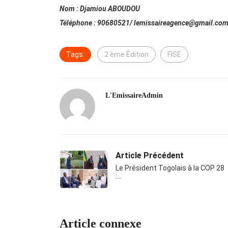
Nom : Djamiou ABOUDOU
Téléphone : 90680521/ lemissaireagence@gmail.co
Tags:
2 ème Édition
FISE
L'EmissaireAdmin
Article Précédent
Le Président Togolais à la COP 28
:…
Article connexe