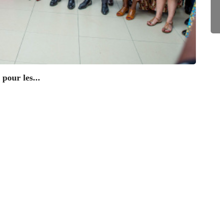
pour les...
CLI
Le Fes
01/1