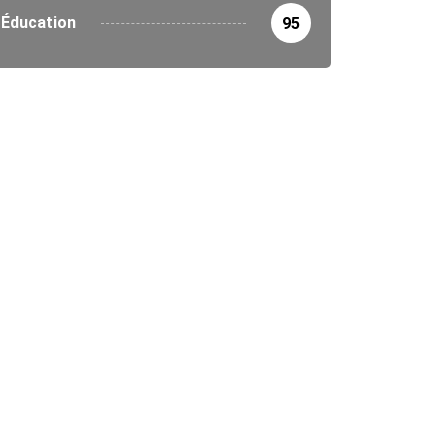
Éducation
95
MAT
DURABILITÉ
tival Interscolaire pour l’Environnement (FISE) sensibilis
2/2023