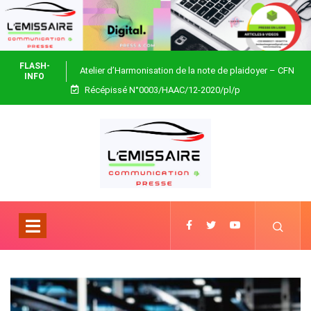
FLASH-
Atelier d’Harmonisation de la note de plaidoyer – CFN
INFO
Récépissé N°0003/HAAC/12-2020/pl/p
Togo