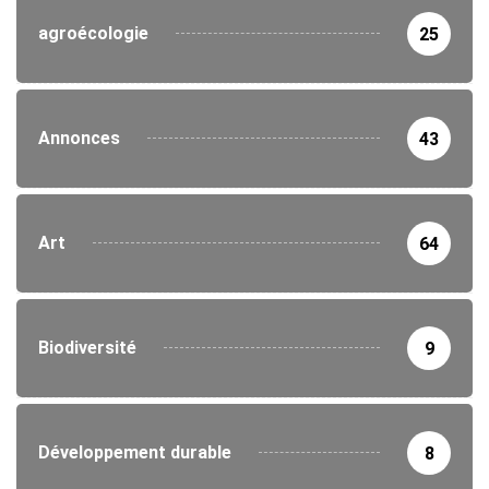
agroécologie
25
Annonces
43
Art
64
Biodiversité
9
Développement durable
8